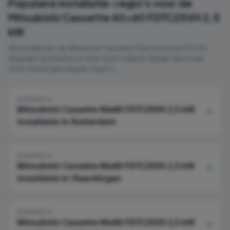
Populaire installatie-regio's voor de
Mitsubishi Cassette 60x60 FDTC25VH 2,5
kW
Wij installeren de
Mitsubishi
Cassette Plafondmodel 60x60
dagelijks bij klanten in heel Zuid-Holland. Bekijk hieronder
onze meest gevraagde regio's.
Installatie in
Mitsubishi Cassette 60x60 FDTC25VH 2,5 kW
installatie in
Rotterdam
Installatie in
Mitsubishi Cassette 60x60 FDTC25VH 2,5 kW
installatie in
Vlaardingen
Installatie in
Mitsubishi Cassette 60x60 FDTC25VH 2,5 kW